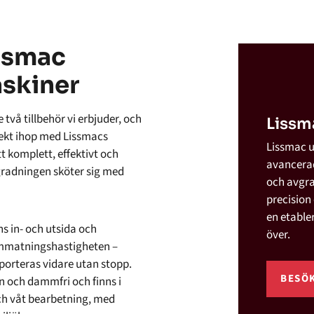
issmac
skiner
vå tillbehör vi erbjuder, och
Lissm
rekt ihop med Lissmacs
Lissmac u
t komplett, effektivt och
avancerad
radningen sköter sig med
och avgra
precision
en etable
s in- och utsida och
över.
mmatningshastigheten –
porteras vidare utan stopp.
BESÖK
n och dammfri och finns i
ch våt bearbetning, med