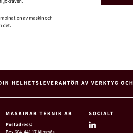
iljökraven.
 kombination av maskin och
m det.
DIN HELHETSLEVERANTÖR AV VERKTYG OC
MASKINAB TEKNIK AB
SOCIALT
Postadress:
Box 604, 441 17 Alingsås