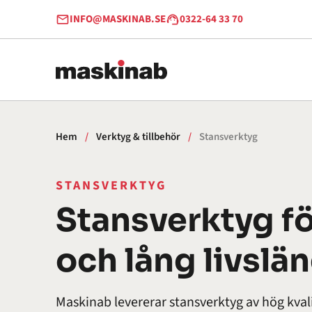
Hoppa till innehåll
INFO@MASKINAB.SE
0322-64 33 70
Hem
/
Verktyg & tillbehör
/
Stansverktyg
STANSVERKTYG
Stansverktyg fö
och lång livslä
Maskinab levererar stansverktyg av hög kval