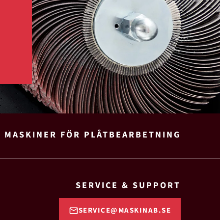
H MASKINER FÖR PLÅTBEARBETNING
SERVICE & SUPPORT
SERVICE@MASKINAB.SE