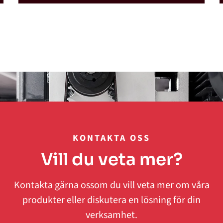
KONTAKTA OSS
Vill du veta mer?
Kontakta gärna ossom du vill veta mer om våra
produkter eller diskutera en lösning för din
verksamhet.