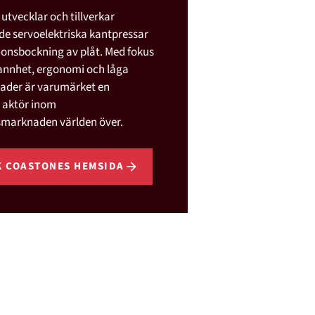
utvecklar och tillverkar
e servoelektriska kantpressar
sionsbockning av plåt. Med fokus
annhet, ergonomi och låga
nader är varumärket en
 aktör inom
smarknaden världen över.
K COASTONES HEMSIDA