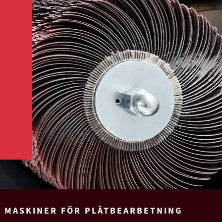
H MASKINER FÖR PLÅTBEARBETNING