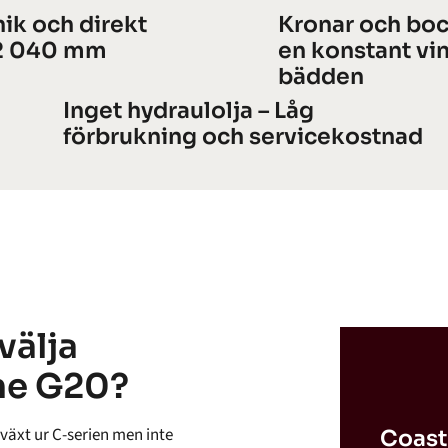
ik och direkt
Kronar och boc
 2 040 mm
en konstant vin
bädden
Inget hydraulolja – Låg
förbrukning och servicekostnad
välja
ne G20?
växt ur C-serien men inte
Coas