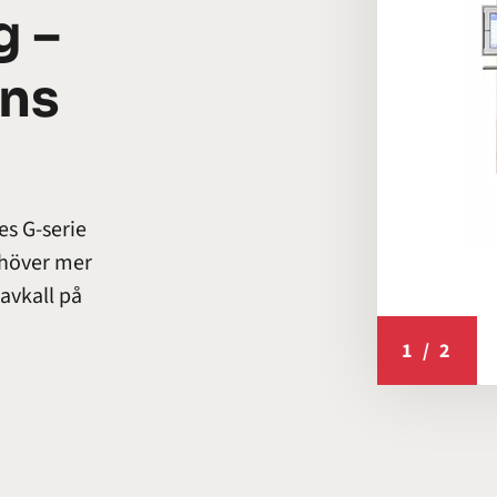
g –
ens
s G-serie
ehöver mer
avkall på
1
/
2