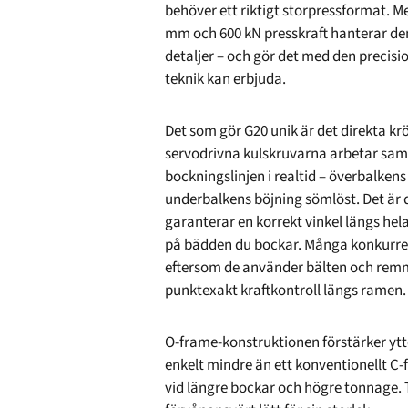
behöver ett riktigt storpressformat. 
mm och 600 kN presskraft hanterar den
detaljer – och gör det med den precisi
teknik kan erbjuda.
Det som gör G20 unik är det direkta kr
servodrivna kulskruvarna arbetar sam
bockningslinjen i realtid – överbalkens
underbalkens böjning sömlöst. Det är 
garanterar en korrekt vinkel längs hel
på bädden du bockar. Många konkurren
eftersom de använder bälten och remma
punktexakt kraftkontroll längs ramen.
O-frame-konstruktionen förstärker ytte
enkelt mindre än ett konventionellt C-fr
vid längre bockar och högre tonnage. 