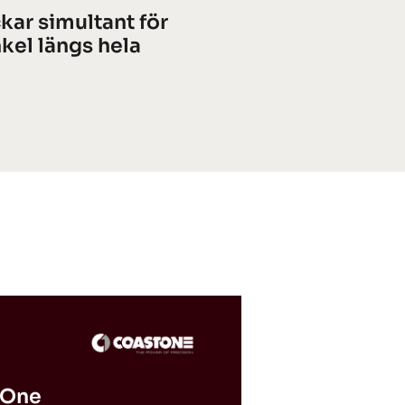
kar simultant för
kel längs hela
tOne