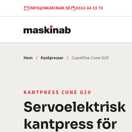
Hoppa till innehåll
INFO@MASKINAB.SE
0322-64 33 70
Hem
/
Kantpressar
/
CoastOne Cone G20
KANTPRESS CONE G20
Servoelektrisk
kantpress för