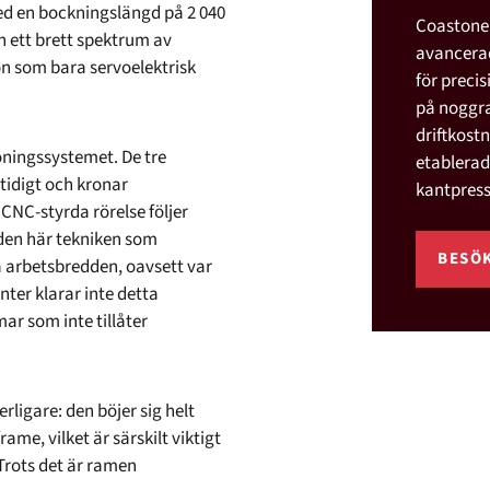
Med en bockningslängd på 2 040
Coastone 
 ett brett spektrum av
avancerad
on som bara servoelektrisk
för preci
på noggr
driftkost
öningssystemet. De tre
etablerad
tidigt och kronar
kantpres
 CNC-styrda rörelse följer
den här tekniken som
BESÖ
a arbetsbredden, oavsett var
ter klarar inte detta
r som inte tillåter
rligare: den böjer sig helt
ame, vilket är särskilt viktigt
Trots det är ramen