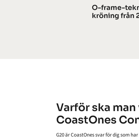
O-frame-tekn
kröning från
Varför ska man 
CoastOnes Co
G20 är CoastOnes svar för dig som har 