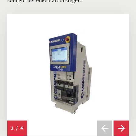
som gör det enkelt att ta steget.
1
/
4