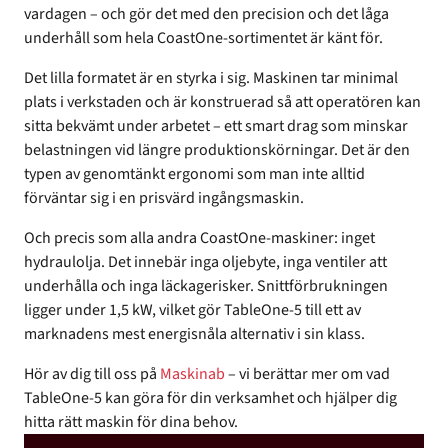
vardagen – och gör det med den precision och det låga
underhåll som hela CoastOne-sortimentet är känt för.
Det lilla formatet är en styrka i sig. Maskinen tar minimal
plats i verkstaden och är konstruerad så att operatören kan
sitta bekvämt under arbetet – ett smart drag som minskar
belastningen vid längre produktionskörningar. Det är den
typen av genomtänkt ergonomi som man inte alltid
förväntar sig i en prisvärd ingångsmaskin.
Och precis som alla andra CoastOne-maskiner: inget
hydraulolja. Det innebär inga oljebyte, inga ventiler att
underhålla och inga läckagerisker. Snittförbrukningen
ligger under 1,5 kW, vilket gör TableOne-5 till ett av
marknadens mest energisnåla alternativ i sin klass.
Hör av dig till oss på
Maskinab
– vi berättar mer om vad
TableOne-5 kan göra för din verksamhet och hjälper dig
hitta rätt maskin för dina behov.