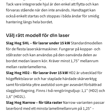
Tack vare integrerade hjul är den enkel att flytta och kan
förvaras stående när den inte används. Handtaget kan
också enkelt startas och stoppas i båda ändar för smidig
hantering längs hela bordet.
Välj rätt modell för din laser
Slag Hog SHL – för lasrar under 15 kW
Standardmodellen
för de flesta laserskärmaskiner. Fungerar på koppar- och
stålraster och kan användas på den oanvända delen av
bordet medan lasern kör. Kräver minst 1,75″ mellanrum
mellan rasterlamellerna.
Slag Hog HD2 – för lasrar över 15 kW
HD2 är utvecklad för
högeffektslasrar och har staplade härdade skärverktyg
samt förstärkta yttre axelstöd som ger avsevärt förbättrad
slaggborttagning. Finns i två rengöringsdjup: 1,1″ (HD2) och
1,6″ (HD2L).
Slag Hog Narrow – för täta raster
Narrow-varianten passar
laserbord med ett minsta lamellmellanrum på 1,25″ –