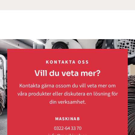
KONTAKTA OSS
Vill du veta mer?
Kontakta gärna ossom du vill veta mer om
våra produkter eller diskutera en lösning för
din verksamhet.
MASKINAB
0322-64 33 70