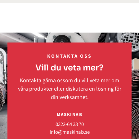
KONTAKTA OSS
Vill du veta mer?
Kontakta gärna ossom du vill veta mer om
våra produkter eller diskutera en lösning för
din verksamhet.
MASKINAB
0322-64 33 70
info@maskinab.se