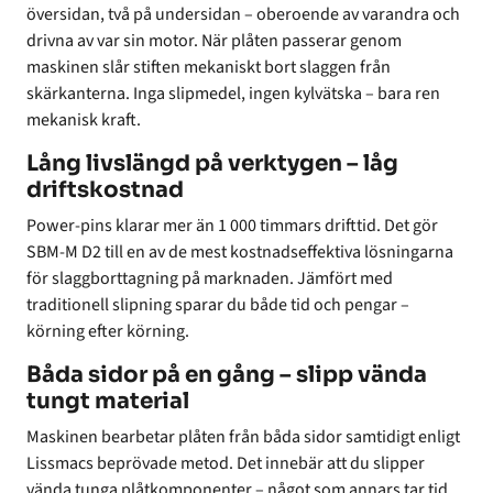
översidan, två på undersidan – oberoende av varandra och
drivna av var sin motor. När plåten passerar genom
maskinen slår stiften mekaniskt bort slaggen från
skärkanterna. Inga slipmedel, ingen kylvätska – bara ren
mekanisk kraft.
Lång livslängd på verktygen – låg
driftskostnad
Power-pins klarar mer än 1 000 timmars drifttid. Det gör
SBM-M D2 till en av de mest kostnadseffektiva lösningarna
för slaggborttagning på marknaden. Jämfört med
traditionell slipning sparar du både tid och pengar –
körning efter körning.
Båda sidor på en gång – slipp vända
tungt material
Maskinen bearbetar plåten från båda sidor samtidigt enligt
Lissmacs beprövade metod. Det innebär att du slipper
vända tunga plåtkomponenter – något som annars tar tid,